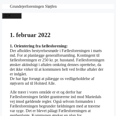
Hop
Grundejerforeningen Sløjfen
til
indhold
Menu
1. februar 2022
1. Orientering fra fællesforening:
Der afholdes bestyrelsesmøde i Fællesforeningen i marts
md. For at planlægge generalforsamling.
Kontingent til
fællesforeningen er 250 kr. pr. husstand. Fællesforeningen
ønsker aktindsigt i aftalen omkring dennes oprettelse, da
det ikke virker til at kommunen helt ved hvilke aftaler der
er indgået.
De har lige forsøgt at pålægge os vedligeholdelse af
støjværn ud til Holsted Alle.
Alle træer i vores område er et og derfor har
Fællesforeningen fældet grantræerne ind mod Mariedals
vej imod gældende regler. Også selvom formanden i
Fællesforeningen begrunder fældningen med at træerne
var syge. Det er blevet pålagt Fællesforeningen at
genbeplante. Kommunen ønsker en plan for