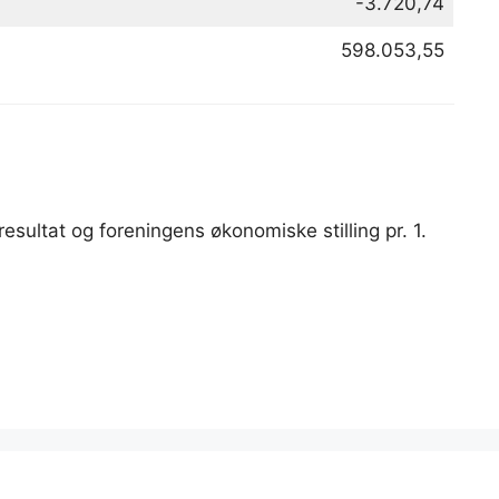
-3.720,74
598.053,55
sultat og foreningens økonomiske stilling pr. 1.